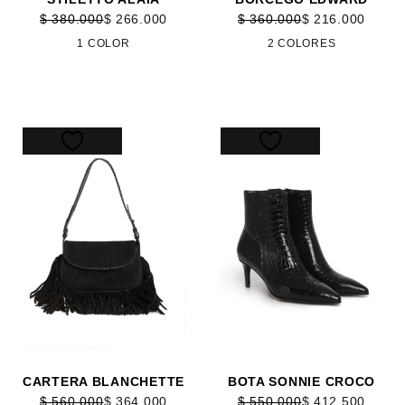
$
380.000
$
266.000
$
360.000
$
216.000
1 COLOR
2 COLORES
35%
25%
CARTERA BLANCHETTE
BOTA SONNIE CROCO
$
560.000
$
364.000
$
550.000
$
412.500