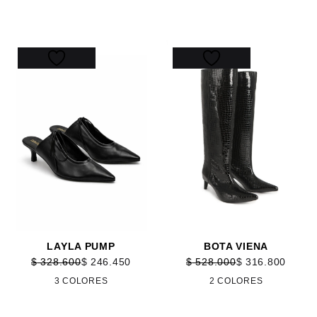
25%
40%
LAYLA PUMP
BOTA VIENA
$
328.600
$
246.450
$
528.000
$
316.800
3 COLORES
2 COLORES