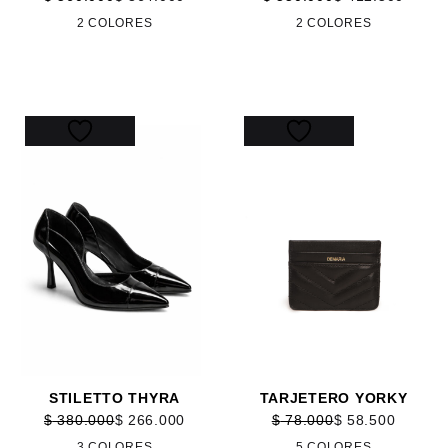
2 COLORES
2 COLORES
30%
25%
STILETTO THYRA
TARJETERO YORKY
$
380.000
$
266.000
$
78.000
$
58.500
3 COLORES
5 COLORES