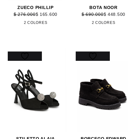
ZUECO PHILLIP
BOTA NOOR
$
276.000
$
165.600
$
690.000
$
448.500
2 COLORES
2 COLORES
30%
40%
STILETTO ALAIA
BORCEGO EDWARD