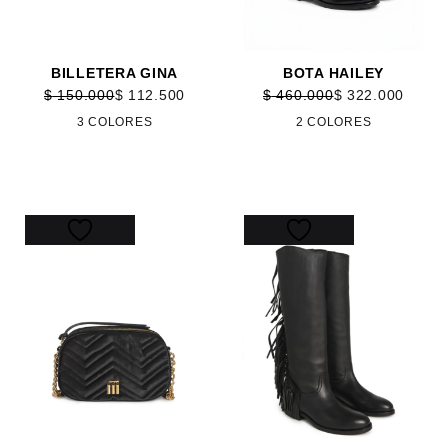
BILLETERA GINA
BOTA HAILEY
$
150.000
$
112.500
$
460.000
$
322.000
3 COLORES
2 COLORES
35%
30%