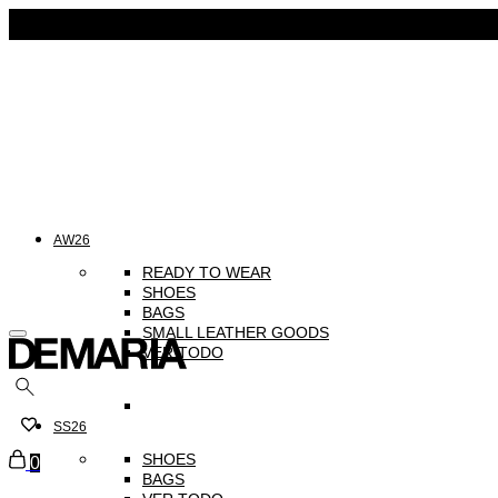
AW26
READY TO WEAR
⁠SHOES
BAGS
SMALL LEATHER GOODS
VER TODO
Buscar
SS26
Carrito
SHOES
0
BAGS