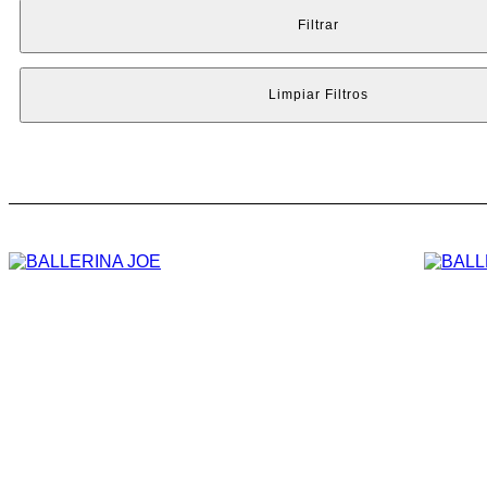
Negro
Negro/Dorado
Negro/Plateado
Off whi
Abrigos
Accesorios
Ballerinas
Billetera
Bil
Filtrar
Plata
Rojo
Suela
Verde
Verde/Plateado
Carteras
Charms
Cinturon
Cinturones
Cros
Espadrille
Espadrilles
Pantalones
Pump
S
Limpiar Filtros
Slippers
Sobres
Tarjetero
Tarjeteros