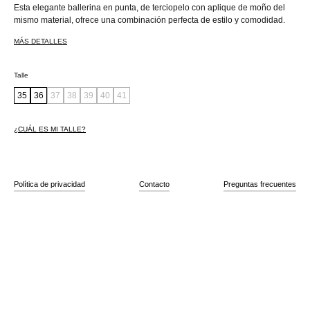
Esta elegante ballerina en punta, de terciopelo con aplique de moño del
mismo material, ofrece una combinación perfecta de estilo y comodidad.
MÁS DETALLES
Talle
35
36
37
38
39
40
41
¿CUÁL ES MI TALLE?
Política de privacidad
Contacto
Preguntas frecuentes