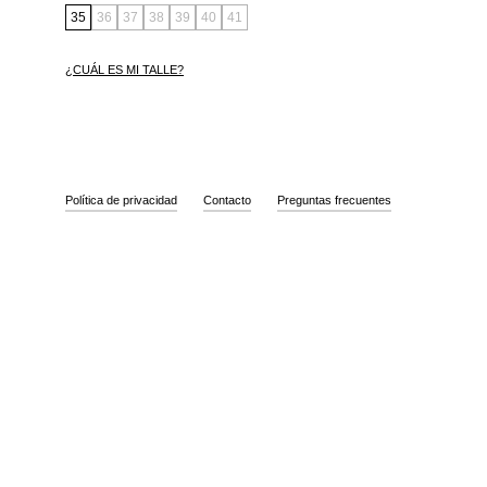
35
36
37
38
39
40
41
¿CUÁL ES MI TALLE?
Política de privacidad
Contacto
Preguntas frecuentes