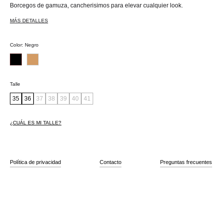
Borcegos de gamuza, cancherisimos para elevar cualquier look.
MÁS DETALLES
Color
:
Negro
Talle
35
36
37
38
39
40
41
¿CUÁL ES MI TALLE?
Política de privacidad
Contacto
Preguntas frecuentes