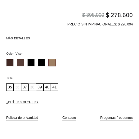
$
278.600
$
398.000
PRECIO SIN IMP.NACIONALES:
$
220.094
MÁS DETALLES
Color
:
Vison
Talle
35
36
37
38
39
40
41
¿CUÁL ES MI TALLE?
Política de privacidad
Contacto
Preguntas frecuentes