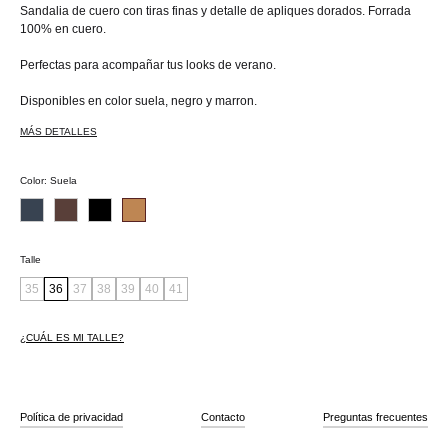
Sandalia de cuero con tiras finas y detalle de apliques dorados. Forrada
100% en cuero.
Perfectas para acompañar tus looks de verano.
Disponibles en color suela, negro y marron.
MÁS DETALLES
Color
:
Suela
Talle
35
36
37
38
39
40
41
¿CUÁL ES MI TALLE?
Política de privacidad
Contacto
Preguntas frecuentes