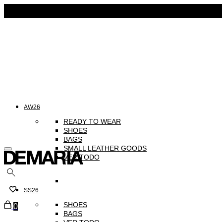
AW26
READY TO WEAR
⁠SHOES
BAGS
SMALL LEATHER GOODS
VER TODO
Buscar
SS26
Carrito
SHOES
0
BAGS