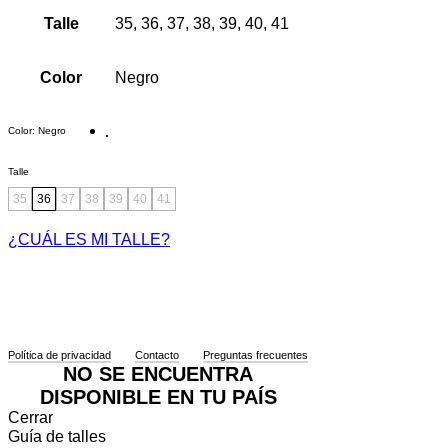
Talle
35, 36, 37, 38, 39, 40, 41
Color
Negro
Color
:
Negro
Talle
35
36
37
38
39
40
41
¿CUÁL ES MI TALLE?
Política de privacidad
Contacto
Preguntas frecuentes
NO SE ENCUENTRA
DISPONIBLE EN TU PAÍS
Cerrar
Guía de talles