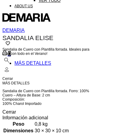
VER TODO
ABOUT US
DEMARIA
SANDALIA ELISE
Sandalia de Cuero con Plantilla forrada. Ideales para
Carrito
0
usar con todo en el Verano!
Buscar
MÁS DETALLES
Cerrar
MÁS DETALLES
Sandalia de Cuero con Plantilla forrada. Forro: 100%
Cuero – Altura de Base: 2 cm
Composición:
100% Charol Importado
Cerrar
Información adicional
Peso
0,8 kg
Dimensiones
30 × 30 × 10 cm