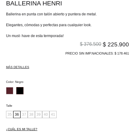
BALLERINA HENRI
Ballerina en punta con talón abierto y puntera de metal.
Elegantes, cómodas y perfectas para cualquier look.
Un must- have de esta termporada!
$
225.900
$
376.500
PRECIO SIN IMP.NACIONALES:
$
178.461
MÁS DETALLES
Color
:
Negro
Talle
35
36
37
38
39
40
41
¿CUÁL ES MI TALLE?