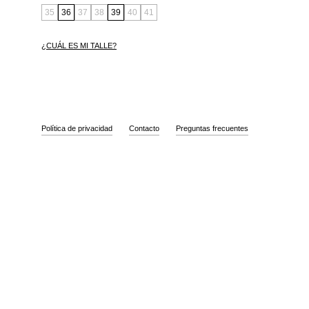
35
36
37
38
39
40
41
¿CUÁL ES MI TALLE?
Política de privacidad
Contacto
Preguntas frecuentes