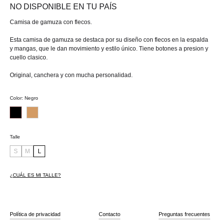
NO DISPONIBLE EN TU PAÍS
Camisa de gamuza con flecos.
Esta camisa de gamuza se destaca por su diseño con flecos en la espalda
y mangas, que le dan movimiento y estilo único. Tiene botones a presion y
cuello clasico.
Original, canchera y con mucha personalidad.
Color
:
Negro
Talle
S
M
L
¿CUÁL ES MI TALLE?
Política de privacidad
Contacto
Preguntas frecuentes