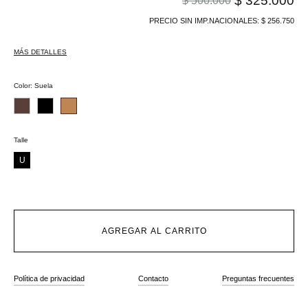
$
325.000
$
500.000
PRECIO SIN IMP.NACIONALES:
$
256.750
MÁS DETALLES
Color
:
Suela
Talle
U
AGREGAR AL CARRITO
Política de privacidad
Contacto
Preguntas frecuentes