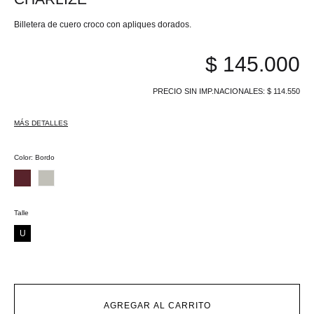
Billetera de cuero croco con apliques dorados.
$
145.000
PRECIO SIN IMP.NACIONALES:
$
114.550
MÁS DETALLES
Color
:
Bordo
Talle
U
AGREGAR AL CARRITO