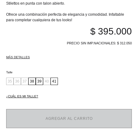
Stilettos en punta con talon abierto.
Ofrece una combinación perfecta de elegancia y comodidad. Infaltable
para completar cualquiera de tus looks!
$
395.000
PRECIO SIN IMP.NACIONALES:
$
312.050
MÁS DETALLES
Talle
35
36
37
38
39
40
41
¿CUÁL ES MI TALLE?
AGREGAR AL CARRITO