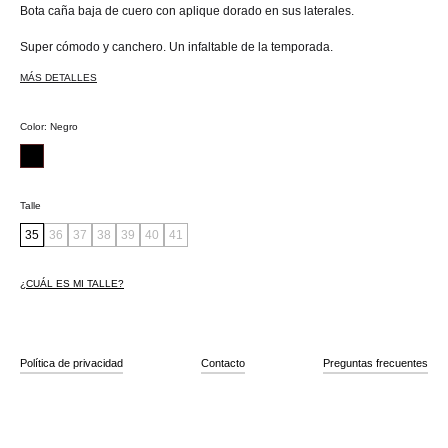
Bota caña baja de cuero con aplique dorado en sus laterales.
Super cómodo y canchero. Un infaltable de la temporada.
MÁS DETALLES
Color
:
Negro
Talle
35
36
37
38
39
40
41
¿CUÁL ES MI TALLE?
Política de privacidad
Contacto
Preguntas frecuentes